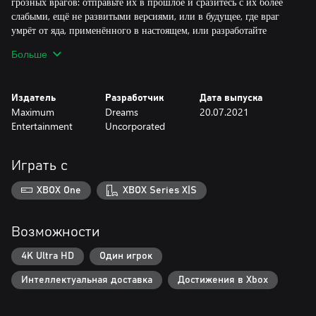
грозных врагов: отправьте их в прошлое и сразитесь с их более
слабыми, ещё не развитыми версиями, или в будущее, где враг
умрёт от яда, применённого в настоящем, или разработайте
собственную стратегию в здешней уникальной боевой системе.
Больше
По мере того как растёт сила Crisbell, вам нужно будет делать
выбор с далеко идущими последствиями для встреченных вами
Издатель
Разработчик
Дата выпуска
людей, и последствия будут влиять на игровой мир в реальном
Maximum
Dreams
20.07.2021
времени. У каждого персонажа, врага и даже королевства есть
Entertainment
Uncorporated
прошлое, настоящее и несколько вариантов будущего, зависящего
от ваших действий. Красивая, вручную нарисованная двухмерная
графика анимирована покадрово и наполняет жизнью полный
Играть с
возможностей игровой мир на протяжении более чем 20 часов
игры.
XBOX One
XBOX Series X|S
В игре Cris Tales вас ждёт уникальное сочетание разветвлённых
сюжетов, инновационных боёв и классических ролевых
Возможности
элементов. Это волнующее и незабываемое переживание того,
как наши действия отзываются во времени.
4K Ultra HD
Один игрок
Интеллектуальная доставка
Достижения в Xbox
В игре
• Многочисленные отсылки к японским ролевым играм:
разработчики вдохновлялись такими классическими хитами как