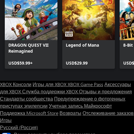
DRAGON QUEST VII
Legend of Mana
8-Bit
Reimagined
USD$59.99+
USD$29.99
USD$
XBOX Консоли
Игры для XBOX
XBOX Game Pass
Аксессуары
для XBOX
Служба поддержки XBOX
Отзывы и предложения
Стандарты сообщества
Предупреждение о фотогенных
приступах эпилепсии
Учетная запись Майкрософт
Поддержка Microsoft Store
Возвраты
Отслеживание заказов
Игры
Русский (Россия)