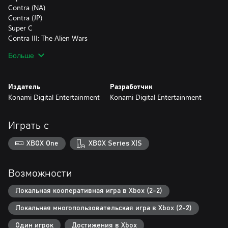
Contra (NA)
Contra (JP)
Super C
Contra III: The Alien Wars
Operation C
Больше
Contra Hard Corps
Super Probotector Alien Rebels
Probotector
Издатель
Разработчик
Konami Digital Entertainment
Konami Digital Entertainment
Играть с
XBOX One
XBOX Series X|S
Возможности
Локальная кооперативная игра в Xbox (2-2)
Локальная многопользовательская игра в Xbox (2-2)
Один игрок
Достижения в Xbox