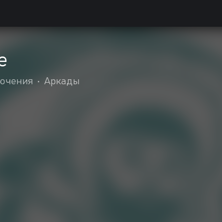
e
лючения
•
Аркады