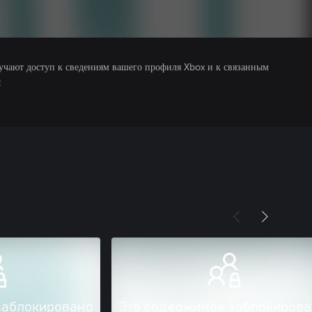
учают доступ к сведениям вашего профиля Xbox и к связанным
е
заблокировано
Это содержимое заблокиров