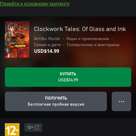
Перейти к основному контенту
Clockwork Tales: Of Glass and Ink
Artifex Mundi
•
Экшн и приключения
•
Семья и дети
•
Головоломки и викторины
USD$14.99
КУПИТЬ
USD$14.99
ПОЛУЧИТЬ
● ● ●
Бесплатная пробная версия
12+