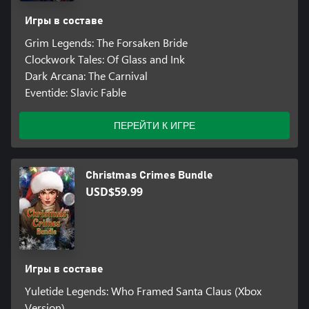
Игры в составе
Grim Legends: The Forsaken Bride
Clockwork Tales: Of Glass and Ink
Dark Arcana: The Carnival
Eventide: Slavic Fable
ПЕРЕЙТИ К ИГРЕ
Christmas Crimes Bundle
USD$59.99
Игры в составе
Yuletide Legends: Who Framed Santa Claus (Xbox
Version)