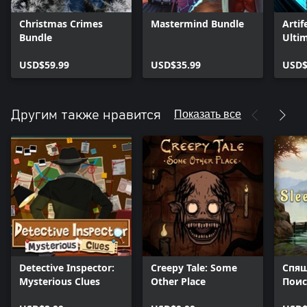
Christmas Crimes
Mastermind Bundle
Arti
Bundle
Ultim
USD$59.99
USD$35.99
USD$
Показать все
Другим также нравится
Detective Inspector:
Creepy Tale: Some
Спящ
Mysterious Clues
Other Place
Поис