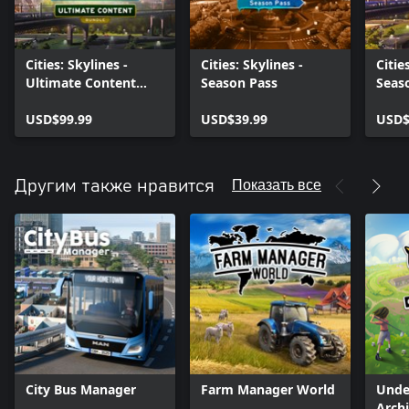
Cities: Skylines -
Cities: Skylines -
Citie
Ultimate Content
Season Pass
Seas
Bundle (2020)
USD$99.99
USD$39.99
USD$
Показать все
Другим также нравится
City Bus Manager
Farm Manager World
Unde
Archi