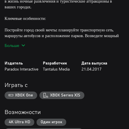
в жизнь ночные развлечения и туристические аттракционы в
ваших городах.
Ключевые особенности:
Постройте город своей мечты: планируйте транспортную сеть,
маршруты автобусов и расположение парков. Возведите мощный
промышленный комплекс – или же тихий пляжный
Больше
туристический городок на возобновляемых источниках энергии.
Создайте системы образования, здравоохранения и
общественной безопасности для жителей вашего города.
Издатель
Разработчик
Дата выпуска
Сделайте все по-своему!
Paradox Interactive
Tantalus Media
21.04.2017
Сложная и многоуровневая симуляция: в качестве мэра вам
предстоит заботиться о системах образования, электро- и
Играть с
водоснабжения, полиции, пожарной службе, системе
здравоохранения и многом другом – и это не говоря о
XBOX One
XBOX Series X|S
планировании бюджета! Жители города чутко реагируют на
изменения, постоянно держа вас в напряжении все новыми и
новыми запросами и потребностями.
Возможности
Детальная симуляция транспортных потоков: чтобы обеспечить
4K Ultra HD
Один игрок
горожанам возможность добираться до работы и развлечений,