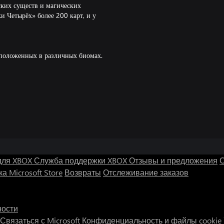
ских существ и магических
и Четырёх» более 200 карт, и у
сположенных в различных биомах.
 джунгли. Будьте осторожны: за
есь можно проходить испытания,
е заклинания в свой личный
для XBOX
Служба поддержки XBOX
Отзывы и предложения
С
а Microsoft Store
Возвраты
Отслеживание заказов
ности
Связаться с Microsoft
Конфиденциальность и файлы cookie