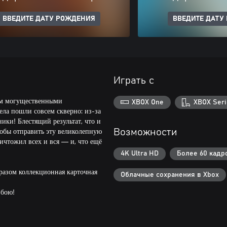
ВВЕДИТЕ ДАТУ РОЖДЕНИЯ
ВВЕДИТЕ ДАТУ
Играть с
ком могущественными
XBOX One
XBOX Seri
дела пошли совсем скверно: из-за
ики! Блестящий результат, что и
тобы отправить эту великолепную
Возможности
ничтожил всех и вся — и, что ещё
4K Ultra HD
Более 60 кадр
разом коллекционная карточная
Облачные сохранения в Xbox
 бою!