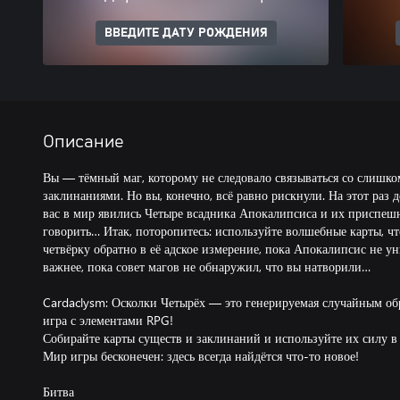
ВВЕДИТЕ ДАТУ РОЖДЕНИЯ
Описание
Вы — тёмный маг, которому не следовало связываться со слиш
заклинаниями. Но вы, конечно, всё равно рискнули. На этот раз 
вас в мир явились Четыре всадника Апокалипсиса и их приспешн
говорить… Итак, поторопитесь: используйте волшебные карты, ч
четвёрку обратно в её адское измерение, пока Апокалипсис не у
важнее, пока совет магов не обнаружил, что вы натворили…
Cardaclysm: Осколки Четырёх — это генерируемая случайным об
игра с элементами RPG!
Собирайте карты существ и заклинаний и используйте их силу в
Мир игры бесконечен: здесь всегда найдётся что-то новое!
Битва