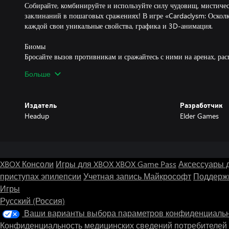
Собирайте, комбинируйте и используйте силу чудовищ, мистиче
заклинаний в пошаговых сражениях! В игре «Cardaclysm: Осколк
каждой свои уникальные свойства, графика и 3D-анимация.
Биомы
Бросайте вызов противникам и сражайтесь с ними на аренах, ра
Преодолевайте раскалённые пустыни, вечные льды и непролазные
Больше
каждым поворотом вас ожидают безжалостные чудовища!
Паб
Издатель
Разработчик
В промежутках между сражениями посетите Межмировой паб. Зд
Headup
Elder Games
обмениваться могущественными картами, а также прятать лишни
XBOX Консоли
Игры для XBOX
XBOX Game Pass
Аксессуары 
приступах эпилепсии
Учетная запись Майкрософт
Поддержк
Игры
Русский (Россия)
Ваши варианты выбора параметров конфиденциаль
Конфиденциальность медицинских сведений потребителей