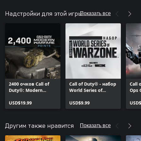
Показать все
Надстройки для этой игры
2400 очков Call of
Call of Duty® - набор
Call 
Duty®: Modern
World Series of
Ops 
Warfare®
Warzone™ 2021
проф
USD$19.99
USD$9.99
'Спе
USD$
Показать все
Другим также нравится