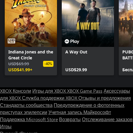
Indiana Jones and the
A Way Out
PUBG
Great Circle
BAT
USD$69.99
-40%
USD$41.99+
USD$29.99
Бесп
XBOX Консоли
Игры для XBOX
XBOX Game Pass
Аксессуары
для XBOX
Служба поддержки XBOX
Отзывы и предложения
Стандарты сообщества
Предупреждение о фотогенных
приступах эпилепсии
Учетная запись Майкрософт
Поддержка Microsoft Store
Возвраты
Отслеживание заказов
Игры