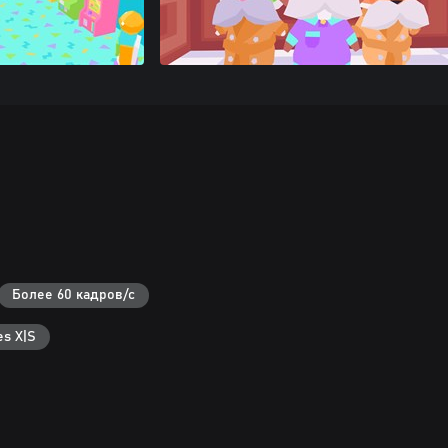
Более 60 кадров/с
s X|S