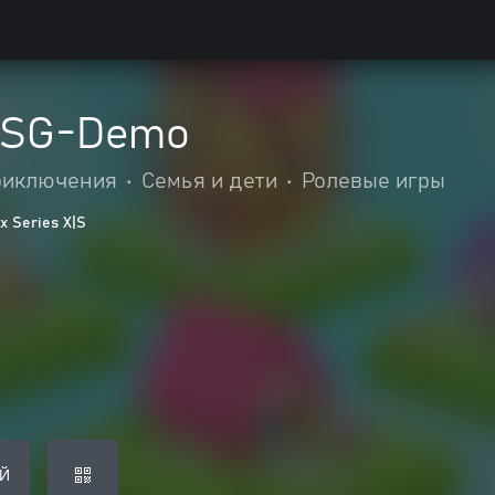
y SG-Demo
риключения
•
Семья и дети
•
Ролевые игры
 Series X|S
Й