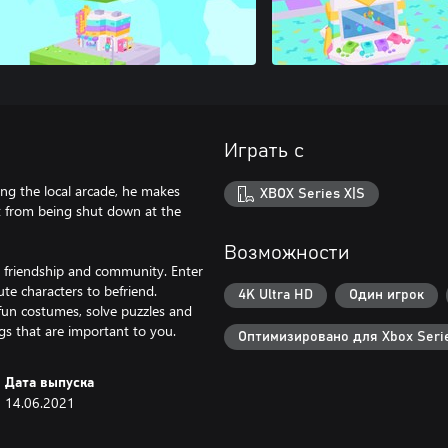
Играть с
ring the local arcade, he makes
XBOX Series X|S
t from being shut down at the
Возможности
t friendship and community. Enter
ute characters to befriend.
4K Ultra HD
Один игрок
fun costumes, solve puzzles and
gs that are important to you.
Оптимизировано для Xbox Serie
Дата выпуска
14.06.2021