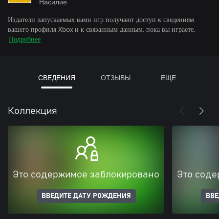
Насилие
Издатели запускаемых вами игр получают доступ к сведениям
вашего профиля Xbox и к связанным данным, пока вы играете.
Подробнее
СВЕДЕНИЯ
ОТЗЫВЫ
ЕЩЕ
Коллекция
Это содержимое заблокировано
Это соде
ВВЕДИТЕ ДАТУ РОЖДЕНИЯ
ВВЕ