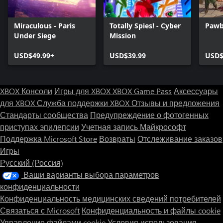
Miraculous - Paris
Totally Spies! - Cyber
Pawb
Under Siege
Mission
USD$49.99+
USD$39.99
USD$
XBOX Консоли
Игры для XBOX
XBOX Game Pass
Аксессуары
для XBOX
Служба поддержки XBOX
Отзывы и предложения
Стандарты сообщества
Предупреждение о фотогенных
приступах эпилепсии
Учетная запись Майкрософт
Поддержка Microsoft Store
Возвраты
Отслеживание заказов
Игры
Русский (Россия)
Ваши варианты выбора параметров
конфиденциальности
Конфиденциальность медицинских сведений потребителей
Связаться с Microsoft
Конфиденциальность и файлы cookie
Управление файлами cookie
Условия использования