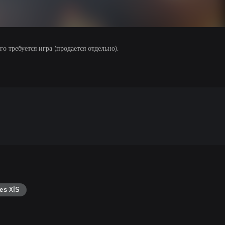
 требуется игра (продается отдельно).
es X|S