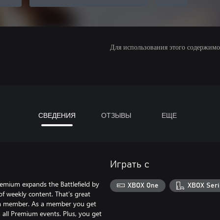
Для использования этого содержимого
СВЕДЕНИЯ
ОТЗЫВЫ
ЕЩЕ
Играть с
emium expands the Battlefield by
XBOX One
XBOX Seri
 of weekly content. That’s great
ng a member. As a member you get
n all Premium events. Plus, you get