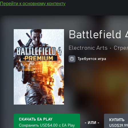
Перейти к основному контенту
Battlefiel
Electronic Arts
•
Стре
Требуется игра
СКАЧАТЬ EA PLAY
КУПИТЬ
- ИЛИ -
Сохранить USD$4.00 с EA Play
USD$39.99