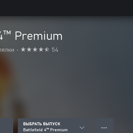
d 4™ Premium
лялки
•
54
ВЫБРАТЬ ВЫПУСК
● ● ●
Battlefield 4™ Premium