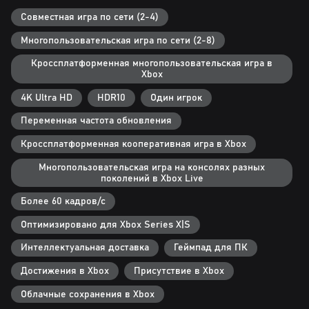
Невероятная реиграбельность
Совместная игра по сети (2-4)
Непредсказуемая система карт дарит новые впечатления каждый
Многопользовательская игра по сети (2-8)
раз, когда вы создаете собственные колоды, чтобы выжить во все
более сложных сражениях.
Кроссплатформенная многопользовательская игра в
Xbox
Динамическая система создания игры постоянно
4K Ultra HD
HDR10
Один игрок
приспосабливается к действиям игроков, обеспечивая
захватывающие бои, экстремальное разнообразие геймплея и
Переменная частота обновления
целые легионы еще более сильных одержимых, в том числе
различные типы мутировавших боссов высотой до 6 метров.
Кроссплатформенная кооперативная игра в Xbox
Многопользовательская игра на консолях разных
Купите цифровую версию Back 4 Blood для Xbox One и
поколений в Xbox Live
загрузите версию игры для Xbox Series X | S без дополнительных
трат, когда она поступит в продажу 12 октября 2021 года.
Более 60 кадров/с
Оптимизировано для Xbox Series X|S
Интеллектуальная доставка
Геймпад для ПК
Достижения в Xbox
Присутствие в Xbox
Облачные сохранения в Xbox