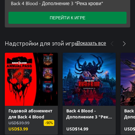
Back 4 Blood - Дополнение 3 "Река крови"
ПЕРЕЙТИ К ИГРЕ
Показать все
Надстройки для этой игры
Годовой абонемент
Back 4 Blood -
Back 
для Back 4 Blood
Дополнение 3 "Река
Допо
USD$39.99
крови"
черв
-90%
USD$3.99
USD$14.99
USD$