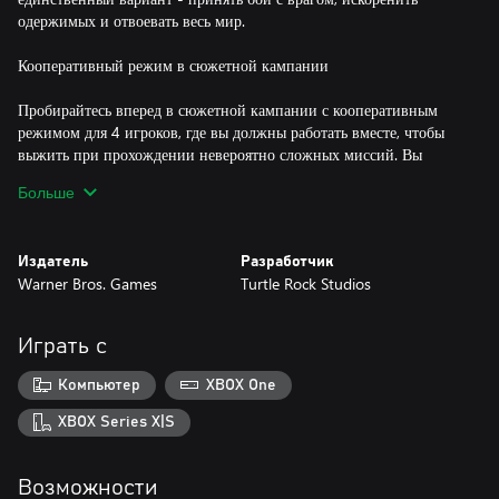
одержимых и отвоевать весь мир.
Кооперативный режим в сюжетной кампании
Пробирайтесь вперед в сюжетной кампании с кооперативным
режимом для 4 игроков, где вы должны работать вместе, чтобы
выжить при прохождении невероятно сложных миссий. Вы
можете взять в команду до 3 своих друзей или играть в
Больше
одиночку, ведя свой отряд в бой.
Выберите из 8 чистильщиков, которых вы можете изменить по
Издатель
Разработчик
своему вкусу, и подберите для себя смертельное оружие и
Warner Bros. Games
Turtle Rock Studios
предметы, чтобы выработать стратегию борьбы с постоянно
развивающимися врагами.
Играть с
Соревновательный онлайн-режим
Компьютер
XBOX One
Играйте с друзьями или против них в PVP-боях. Станьте
чистильщиком или выберите противоборствующую сторону,
XBOX Series X|S
играя за ужасного одержимого. Обе стороны имеют уникальное
оружие, способности и бонусы.
Возможности