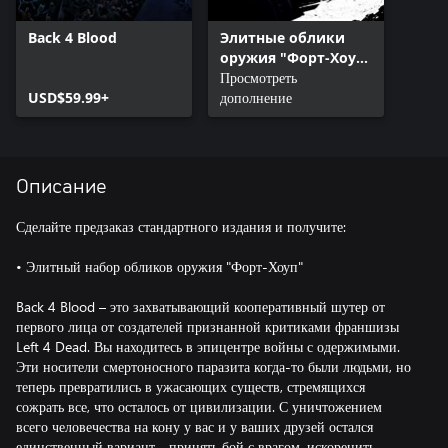
Back 4 Blood
Элитные облики
оружия "Форт-Хоуп"
для Back 4 Blood
Просмотреть
USD$59.99+
дополнение
Описание
Сделайте предзаказ стандартного издания и получите:
• Элитный набор обликов оружия "Форт-Хоуп"
Back 4 Blood – это захватывающий кооперативный шутер от
первого лица от создателей признанной критиками франшизы
Left 4 Dead. Вы находитесь в эпицентре войны с одержимыми.
Эти носители смертоносного паразита когда-то были людьми, но
теперь превратились в ужасающих существ, стремящихся
сожрать все, что осталось от цивилизации. С уничтожением
всего человечества на кону у вас и у ваших друзей остался
единственный вариант - принять бой с врагом, искоренить