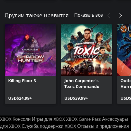
Показать все
Другим также нравится
Killing Floor 3
John Carpenter's
Outb
Toxic Commando
Horr
USD$24.99+
USD$39.99+
USD$
XBOX Консоли
Игры для XBOX
XBOX Game Pass
Аксессуары
для XBOX
Служба поддержки XBOX
Отзывы и предложения