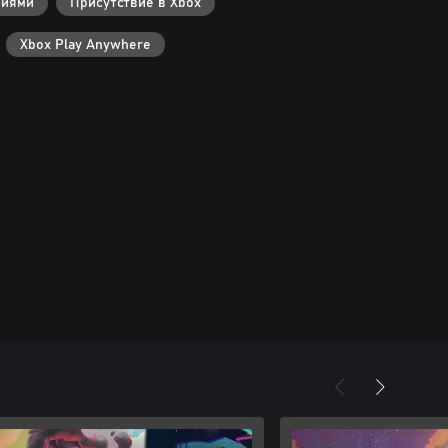
ниями
Присутствие в Xbox
Xbox Play Anywhere