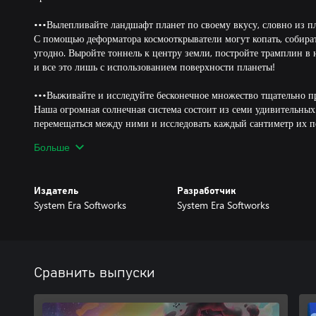
•••Вылепливайте ландшафт планет по своему вкусу, словно из п
С помощью деформатора космооткрыватели могут копать, собират
угодно. Выройте тоннель к центру земли, постройте трамплин в
и все это лишь с использованием поверхности планеты!
•••Выживайте и исследуйте бесконечное множество тщательно п
Наша огромная солнечная система состоит из семи удивительных
перемещаться между ними и исследовать каждый сантиметр их по
в опасные пещеры, чтобы раскрыть тайны ядра. Ландшафты уник
Больше
предстоит столкнуться с разнообразными сложностями при освое
пещер таят множество ни на что не похожих загадок.
Издатель
Разработчик
•••Соединяйте детали и компоненты, чтобы строить базы и транс
System Era Softworks
System Era Softworks
Из предметов, которые находят и создают космооткрыватели в хо
комбинации. Переделывайте и украшайте свои базы и транспортн
своего космооткрывателя.
•••Играйте в группах до четырех пользователей•••
Сравнить выпуски
Друзья могут присоединиться к вам в любой момент: начинать но
Astroneer веселее с друзьями. Объединяйтесь с другими игроками
строительством мощных промышленных баз или играйте в свое у