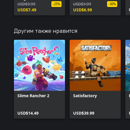
USD$9.99
USD$9.99
-25%
-30%
USD$7.49
USD$6.99
Другим также нравится
Slime Rancher 2
Satisfactory
USD$14.49
USD$39.99