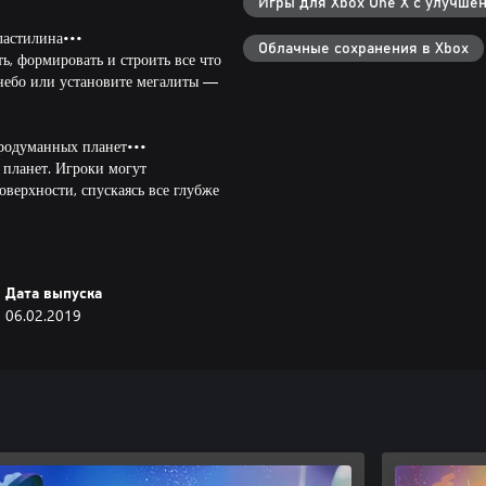
Игры для Xbox One X с улучше
ластилина•••
Облачные сохранения в Xbox
ь, формировать и строить все что
 небо или установите мегалиты —
родуманных планет•••
 планет. Игроки могут
верхности, спускаясь все глубже
альны: космооткрывателям
нии каждого из них, а биомы
Дата выпуска
портные средства•••
06.02.2019
де игры, можно составлять любые
ые средства и меняйте внешность
вый сеанс не придется. Играть в
 и вместе работайте над
довольствие в огромной