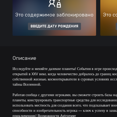
Это содержимое заблокировано
Это с
ВВЕДИТЕ ДАТУ РОЖДЕНИЯ
Описание
Исследуйте и меняйте далекие планеты! События в игре происхо
открытий в XXV веке, когда человечество добралось до границ ко
собственной жизнью, космооткрыватели в суровых условиях исс
тайны Вселенной.
Работая сообща с другими игроками, вы сможете строить базы н
планеты, конструировать транспортные средства для исследован
использовать местность для создания всего, что подсказывает во
способности и изобретательность игрока — ключ к успеху в за
приключениях! Возможности Astroneer