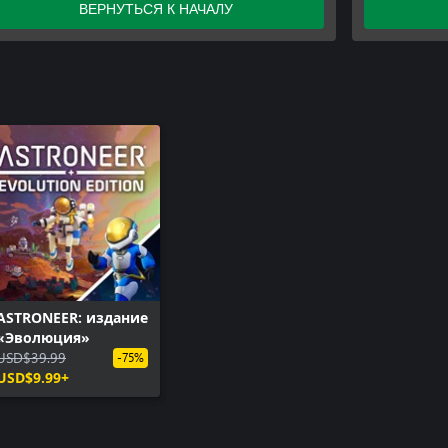
ВЕРНУТЬСЯ К НАЧАЛУ
Pack
ASTRONEER: издание
«Эволюция»
USD$39.99
-75%
USD$9.99+