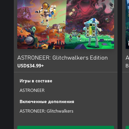
«песочнице».
•••Совершайте открытия и разгадывайте тайны солнечной систем
Как только космооткрыватели будут готовы, они смогут попытатьс
когда-то создавшую таинственные сооружения, разбросанные по 
Теперь, достигнув миллиона загрузок, мы продолжим развивать 
фундаменте, в основе которого лежат регулярные бесплатные обн
интересно направление, в котором мы идем, непременно посмотр
видеодневники разработчиков, чтобы быть в курсе всех новостей
ASTRONEER: Glitchwalkers Edition
USD$34.99+
В
Игры в составе
ASTRONEER
Включенные дополнения
ASTRONEER: Glitchwalkers