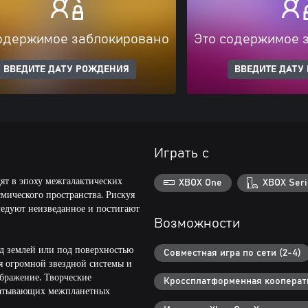
одержимое заблокировано
Это содержимое 
ВВЕДИТЕ ДАТУ РОЖДЕНИЯ
ВВЕДИТЕ ДАТУ
Играть с
дят в эпоху межгалактических
XBOX One
XBOX Seri
смического пространства. Рискуя
ледуют неизведанное и постигают
Возможности
ад землей или под поверхностью
Совместная игра по сети (2-4)
ия огромной звездной системы и
ображение. Творческие
Кроссплатформенная кооперати
хватывающих межпланетных