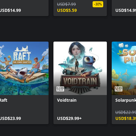
Megatech Bundle
Deluxe Cosmetic Pack
USD$7.99
Deluxe B
-30%
USD$14.99
USD$5.59
USD$14.9
Raft
Voidtrain
Solarpun
USD$22.9
USD$23.99
USD$29.99+
USD$18.3