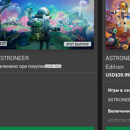
ы.•••
я понять и подчинить себе силу,
всему миру.
Astroneer на прежнем
овления контента. Если вам
ЭТОТ ВЫПУСК
ите план развития игры и
!
ASTRONEER
ASTRONEE
ключено при покупке
Edition
USD$39.99
Игры в со
ASTRONE
Включенн
ASTRONEER
ASTRONEER: