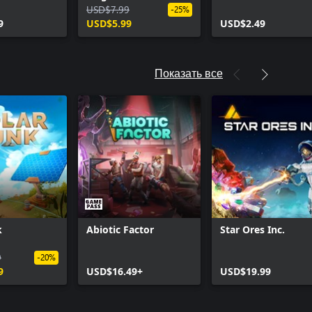
undle
Cosmetic Pack
USD$7.99
-25%
9
USD$5.99
USD$2.49
Показать все
k
Abiotic Factor
Star Ores Inc.
9
-20%
9
USD$16.49+
USD$19.99