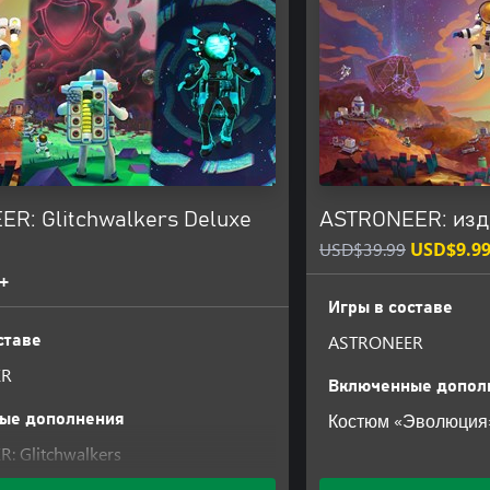
R: Glitchwalkers Deluxe
ASTRONEER: изд
USD$39.99
USD$9.9
+
Игры в составе
ASTRONEER
ставе
ER
Включенные допол
Костюм «Эволюция
ые дополнения
: Glitchwalkers
 Glitchwalkers - Deluxe Cosmetic