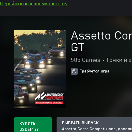
Перейти к основному контенту
Assetto Co
GT
505 Games
•
Гонки и 
Требуется игра
ВЫБРАТЬ ВЫПУСК
КУПИТЬ
Assetto Corsa Competizione, дополн
USD$14.99