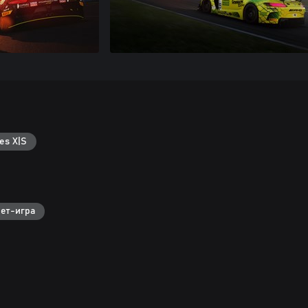
es X|S
ет-игра