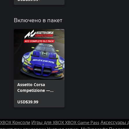
Включено в пакет
Assetto Corsa
Competizione —
пакет загружаемого
контента
USD$39.99
XBOX Консоли
Игры для XBOX
XBOX Game Pass
Аксессуары 