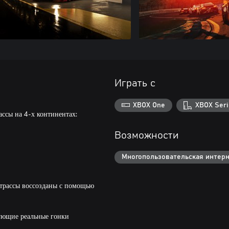
Играть с
XBOX One
XBOX Seri
ассы на 4-х континентах:
Возможности
Многопользовательская интерн
е трассы воссозданы с помощью
ующие реальные гонки