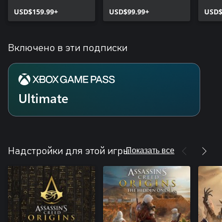
Editi
USD$159.99+
USD$99.99+
USD$
Включено в эти подписки
Ultimate
Показать все
Надстройки для этой игры