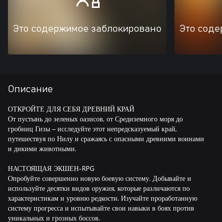
Это содержимое заблокировано
Это соде
Описание
ОТКРОЙТЕ ДЛЯ СЕБЯ ДРЕВНИЙ КРАЙ
От пустынь до зеленых оазисов, от Средиземного моря до
гробниц Гизы – исследуйте этот непредсказуемый край,
путешествуя по Нилу и сражаясь с опасными древними воинами
и дикими животными.
НАСТОЯЩАЯ ЭКШЕН-RPG
Опробуйте совершенно новую боевую систему. Добывайте и
используйте десятки видов оружия, которые различаются по
характеристикам и уровню редкости. Изучайте проработанную
систему прогресса и испытывайте свои навыки в боях против
уникальных и грозных боссов.