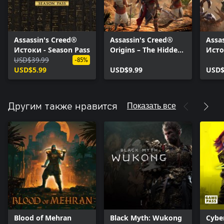
Assassin's Creed®
Assassin's Creed®
Assas
Истоки - Season Pass
Origins – The Hidden
Исто
USD$39.99
Ones
Прок
-85%
USD$5.99
USD$9.99
фара
USD$
Показать все
Другим также нравится
Blood of Mehran
Black Myth: Wukong
Cybe