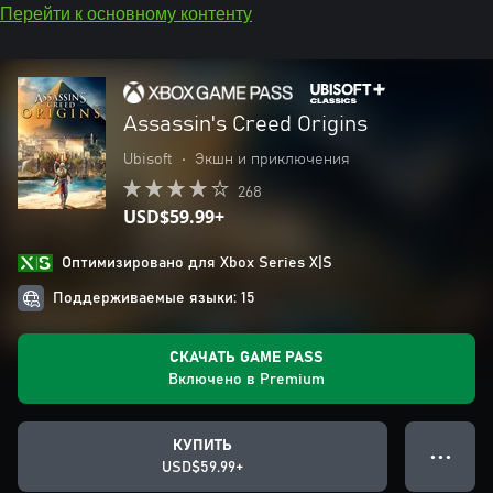
Перейти к основному контенту
Assassin's Creed Origins
Ubisoft
•
Экшн и приключения
268
USD$59.99+
Оптимизировано для Xbox Series X|S
Поддерживаемые языки: 15
СКАЧАТЬ GAME PASS
Включено в Premium
КУПИТЬ
● ● ●
USD$59.99+