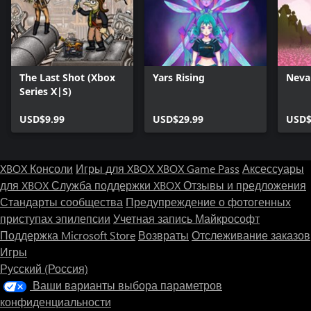
The Last Shot (Xbox
Yars Rising
Neva
Series X|S)
USD$9.99
USD$29.99
USD$
XBOX Консоли
Игры для XBOX
XBOX Game Pass
Аксессуары
для XBOX
Служба поддержки XBOX
Отзывы и предложения
Стандарты сообщества
Предупреждение о фотогенных
приступах эпилепсии
Учетная запись Майкрософт
Поддержка Microsoft Store
Возвраты
Отслеживание заказов
Игры
Русский (Россия)
Ваши варианты выбора параметров
конфиденциальности