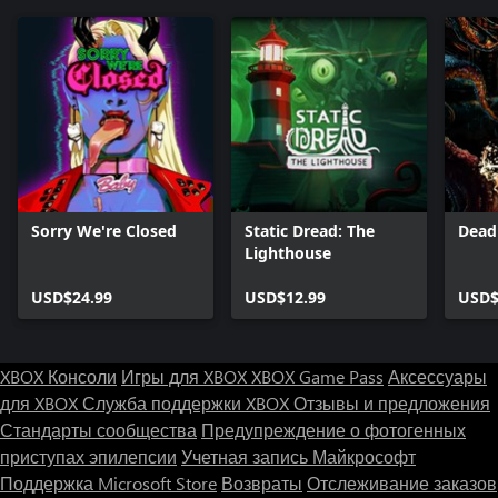
Sorry We're Closed
Static Dread: The
Dead
Lighthouse
USD$24.99
USD$12.99
USD$
XBOX Консоли
Игры для XBOX
XBOX Game Pass
Аксессуары
для XBOX
Служба поддержки XBOX
Отзывы и предложения
Стандарты сообщества
Предупреждение о фотогенных
приступах эпилепсии
Учетная запись Майкрософт
Поддержка Microsoft Store
Возвраты
Отслеживание заказов