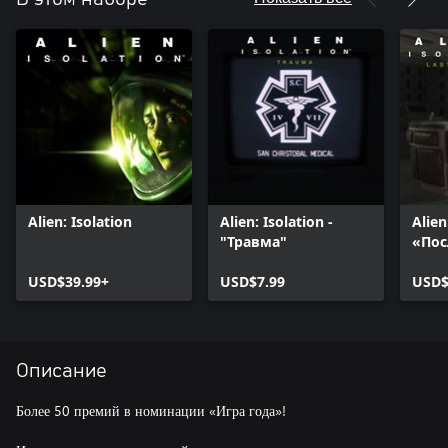
Alien: Isolation
Alien: Isolation -
Alien
"Травма"
«Пос
выж
USD$39.99+
USD$7.99
USD$
Описание
Более 50 премий в номинации «Игра года»!