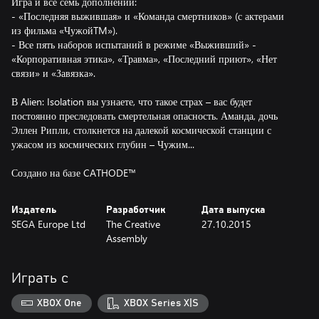
Игра и все семь дополнений:
- «Последняя выжившая» и «Команда смертников» (с актерами
из фильма «ЧужойTM»).
- Все пять наборов испытаний в режиме «Выживший» -
«Корпоративная этика», «Травма», «Последний приют», «Нет
связи» и «Завязка».
В Alien: Isolation вы узнаете, что такое страх – вас будет
постоянно преследовать смертельная опасность. Аманда, дочь
Эллен Рипли, столкнется на далекой космической станции с
ужасом из космических глубин – Чужим...
Создано на базе CATHODE™
Издатель
Разработчик
Дата выпуска
SEGA Europe Ltd
The Creative
27.10.2015
Assembly
Играть с
XBOX One
XBOX Series X|S