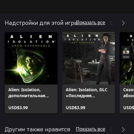
Показать все
Надстройки для этой игры
Alien: Isolation,
Alien: Isolation, DLC
Сез
дополнительная
«Последняя
абон
миссия «Команда
выжившая»
Isola
смертников»
USD$3.99
USD$3.99
USD$
Показать все
Другим также нравится