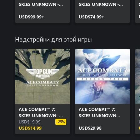
SKIES UNKNOWN -
SKIES UNKNOWN -
TOP GUN: Maverick
TOP GUN: Maverick
Ultimate Edition
USD$99.99+
Edition
USD$74.99+
Надстройки для этой игры
ACE COMBAT™ 7:
ACE COMBAT™ 7:
SKIES UNKNOWN -
SKIES UNKNOWN
TOP GUN: Maverick
USD$19.99
Season Pass
-25%
Aircraft Set-
USD$14.99
USD$29.98