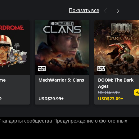
Показать все
ome
MechWarrior 5: Clans
DOOM: The Dark
Ages
USD$69.99
-
9
USD$29.99+
USD$23.09+
тандарты сообщества
Предупреждение о фотогенных