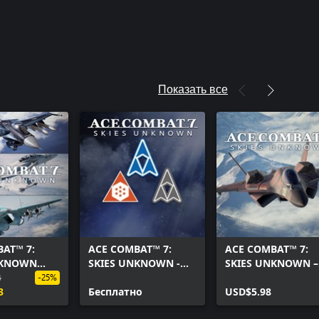
Показать все
AT™ 7:
ACE COMBAT™ 7:
ACE COMBAT™ 7:
NKNOWN
SKIES UNKNOWN -
SKIES UNKNOWN –
versary DLC
8
Bonus Emblem Set
CFA-44 Nosferatu 
-25%
-edge
3
Бесплатно
USD$5.98
eries -