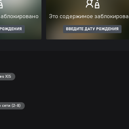
заблокировано
Это содержимое заблокиров
 РОЖДЕНИЯ
ВВЕДИТЕ ДАТУ РОЖДЕНИЯ
es X|S
 сети (2-8)