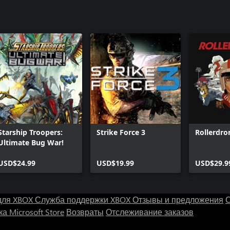
Starship Troopers:
Strike Force 3
Rollerdr
Ultimate Bug War!
USD$24.99
USD$19.99
USD$29.9
для XBOX
Служба поддержки XBOX
Отзывы и предложения
С
а Microsoft Store
Возвраты
Отслеживание заказов