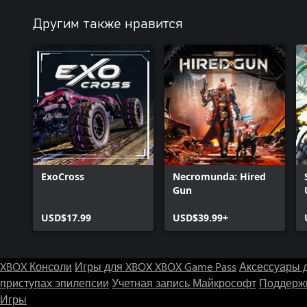
Другим также нравится
ExoCross
Necromunda: Hired
Gun
USD$17.99
USD$39.99+
XBOX Консоли
Игры для XBOX
XBOX Game Pass
Аксессуары 
приступах эпилепсии
Учетная запись Майкрософт
Поддержк
Игры