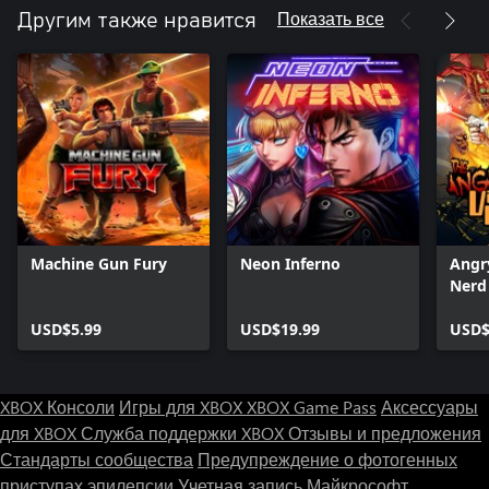
Показать все
Другим также нравится
Machine Gun Fury
Neon Inferno
Angr
Nerd 
USD$5.99
USD$19.99
USD$
XBOX Консоли
Игры для XBOX
XBOX Game Pass
Аксессуары
для XBOX
Служба поддержки XBOX
Отзывы и предложения
Стандарты сообщества
Предупреждение о фотогенных
приступах эпилепсии
Учетная запись Майкрософт