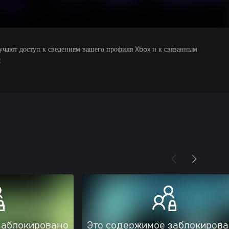
учают доступ к сведениям вашего профиля Xbox и к связанным
е
заблокировано
Это содержимое заблокиров