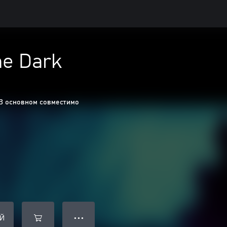
he Dark
В основном совместимо
Й
● ● ●