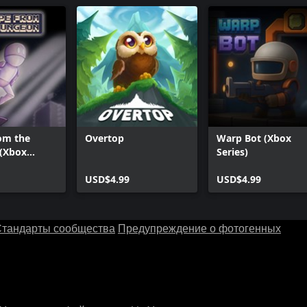
om the
Overtop
Warp Bot (Xbox
(Xbox
Series)
USD$4.99
USD$4.99
тандарты сообщества
Предупреждение о фотогенных