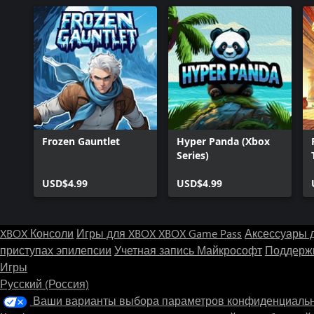
Frozen Gauntlet
Hyper Panda (Xbox
Series)
USD$4.99
USD$4.99
XBOX Консоли
Игры для XBOX
XBOX Game Pass
Аксессуары 
приступах эпилепсии
Учетная запись Майкрософт
Поддержк
Игры
Русский (Россия)
Ваши варианты выбора параметров конфиденциаль