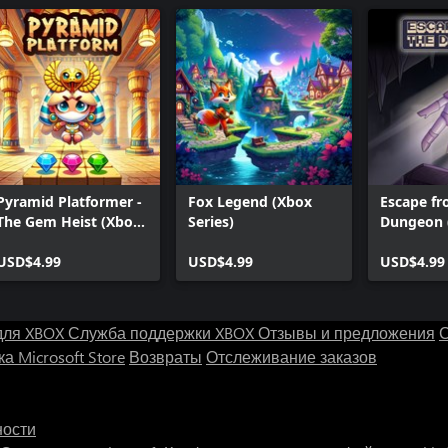
Pyramid Platformer -
Fox Legend (Xbox
Escape fr
The Gem Heist (Xbox
Series)
Dungeon 
Series)
Series)
USD$4.99
USD$4.99
USD$4.99
для XBOX
Служба поддержки XBOX
Отзывы и предложения
С
а Microsoft Store
Возвраты
Отслеживание заказов
ности