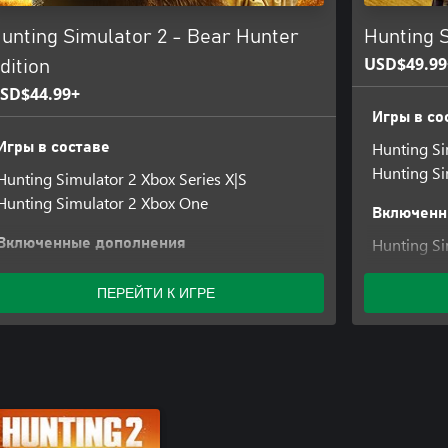
unting Simulator 2 - Bear Hunter
Hunting S
USD$49.99
dition
SD$44.99+
Игры в со
Hunting Si
Игры в составе
Hunting Si
Hunting Simulator 2 Xbox Series X|S
Hunting Simulator 2 Xbox One
Включенн
Hunting Si
Включенные дополнения
Series X|S
Hunting Simulator 2 - Bear Hunter Pack Xbox
Hunting Si
ПЕРЕЙТИ К ИГРЕ
One
One
Hunting Simulator 2 - Bear Hunter Pack Xbox
Hunting Si
Series X|S
One
Hunting Si
Series X|S
Hunting Si