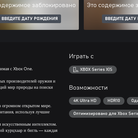
одержимое заблокировано
Это содержимое 
ВВЕДИТЕ ДАТУ РОЖДЕНИЯ
ВВЕДИТЕ ДАТУ
Играть с
тимая с Xbox One.
XBOX Series X|S
ных производителей оружия и
ающий мир природы на поиски
Возможности
4K Ultra HD
HDR10
Од
в огромном открытом мире.
битания, используя лучшие
Оптимизировано для Xbox Serie
м искусственным интеллектом.
кий курцхаар и бигль — каждая