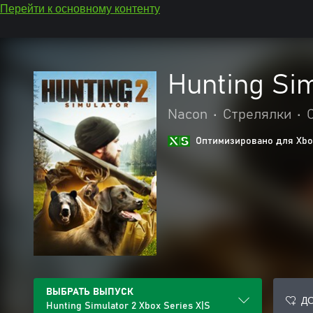
Перейти к основному контенту
Hunting Sim
Nacon
•
Стрелялки
•
Оптимизировано для Xbox
ВЫБРАТЬ ВЫПУСК
Д
Hunting Simulator 2 Xbox Series X|S