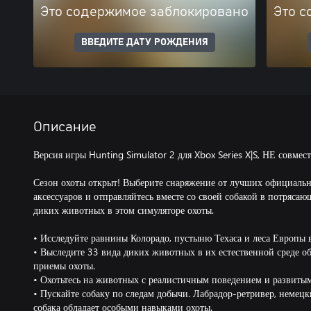
Это содержимое заблокировано
Это с
ВВЕДИТЕ ДАТУ РОЖДЕНИЯ
Описание
Версия игры Hunting Simulator 2 для Xbox Series X|S, НЕ совмес
Сезон охоты открыт! Выберите снаряжение от лучших официаль
аксессуаров и отправляйтесь вместе со своей собакой в потряс
диких животных в этом симуляторе охоты.
• Исследуйте равнины Колорадо, пустыню Техаса и леса Европы 
• Выследите 33 вида диких животных в их естественной среде о
приемы охоты.
• Охотьтесь на животных с реалистичным поведением и развиты
• Пускайте собаку по следам добычи. Лабрадор-ретривер, немец
собака обладает особыми навыками охоты.