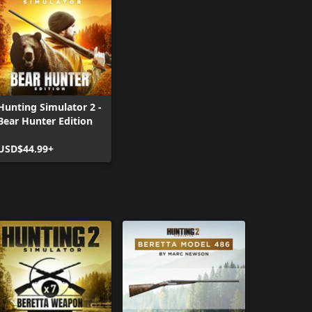
Xbox One
Hunting Si
Xbox Serie
Hunting Si
One
Hunting Si
Hunting Simulator 2 -
Series X|S
Bear Hunter Edition
USD$44.99+