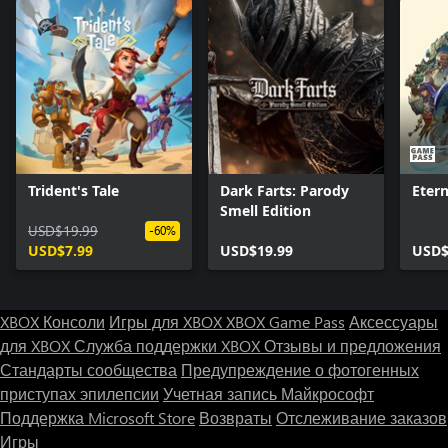
Trident's Tale
Dark Farts: Parody
Etern
Smell Edition
USD$19.99
-60%
USD$7.99
USD$19.99
USD$
XBOX Консоли
Игры для XBOX
XBOX Game Pass
Аксессуары
для XBOX
Служба поддержки XBOX
Отзывы и предложения
Стандарты сообщества
Предупреждение о фотогенных
приступах эпилепсии
Учетная запись Майкрософт
Поддержка Microsoft Store
Возвраты
Отслеживание заказов
Игры