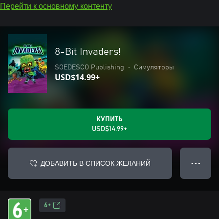
Перейти к основному контенту
8-Bit Invaders!
SOEDESCO Publishing
•
Симуляторы
USD$14.99+
КУПИТЬ
USD$14.99+
ДОБАВИТЬ В СПИСОК ЖЕЛАНИЙ
● ● ●
6+