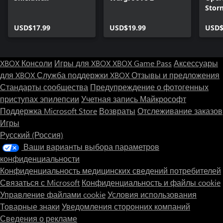
Stor
USD$17.99
USD$19.99
USD$
XBOX Консоли
Игры для XBOX
XBOX Game Pass
Аксессуары
для XBOX
Служба поддержки XBOX
Отзывы и предложения
Стандарты сообщества
Предупреждение о фотогенных
приступах эпилепсии
Учетная запись Майкрософт
Поддержка Microsoft Store
Возвраты
Отслеживание заказов
Игры
Русский (Россия)
Ваши варианты выбора параметров
конфиденциальности
Конфиденциальность медицинских сведений потребителей
Связаться с Microsoft
Конфиденциальность и файлы cookie
Управление файлами cookie
Условия использования
Товарные знаки
Уведомления сторонних компаний
Сведения о рекламе