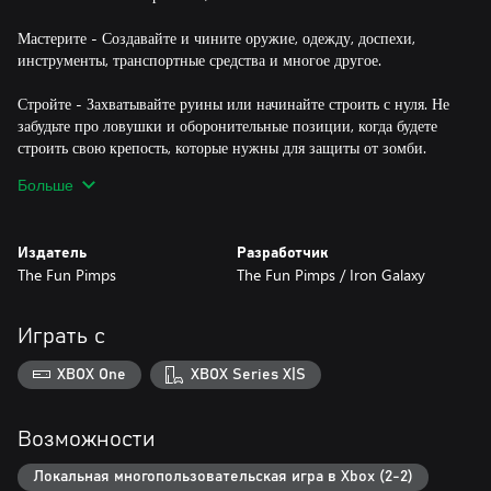
Мастерите - Создавайте и чините оружие, одежду, доспехи,
инструменты, транспортные средства и многое другое.
Стройте - Захватывайте руины или начинайте строить с нуля. Не
забудьте про ловушки и оборонительные позиции, когда будете
строить свою крепость, которые нужны для защиты от зомби.
Мир можно разрушать и перестраивать.
Больше
Сотрудничайте или соревнуйтесь - Включает режим разделения
экрана для двух игроков, с поддержкой до четырех игроков
Издатель
Разработчик
онлайн, в следующих режимах: Игрок против игрока,
The Fun Pimps
The Fun Pimps / Iron Galaxy
Совместное выживание или Совместное создание.
Создавайте - Выпускайте свой творческий потенциал и стройте
Играть с
свой собственный мир в одиночку или с друзьями.
Наслаждайтесь неограниченным доступом к 400 предметам в
XBOX One
XBOX Series X|S
игре и к 1200 уникальным строительным материалам в
Творческом режиме.
Возможности
Улучшайтесь - Улучшайте свои навыки при помощи множества
активных и пассивных тренировок. 7 Days to Die - это
Локальная многопользовательская игра в Xbox (2-2)