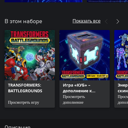
Показать все
В этом наборе
TRANSFORMERS:
Игра «КУБ» –
Энер
BATTLEGROUNDS
дополнение к
скин
Аркаде
Просмотреть
Просм
Просмотреть игру
дополнение
допол
Описание