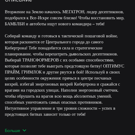
Вторжение на Землю началось. МЕГАТРОН, лидер десептиконов,
подобрался к Все-Искре совсем близко! Чтобы восстановить мир,
БАМБЛБИ и автоботы ищут нового командира – тебя!
Собирай команду и готовься к тактической пошаговой войне,
которая раскинется от Центрального города до самого
Кибертрона! Тебе понадобится сила и стратегические
планирование, чтобы перехитрить дьявольских десептиконов.
Выбирай ТРАНСФОРМЕРОВ с их особыми способностями,
которые позволят тебе выиграть предстоящую битву! ОПТИМУС
ПРАЙМ, ГРИМЛОК и другие рвутся в бой! Используй в своих
целях особенности окружения: прячься в центре песчаных
вихрей, избегай энергоновых вихрей Кибертрона и сражайся с
врагами на городских улицах. Наполни энергоновый счетчик,
чтобы обрушить на врагов всю мощь абсолютных умений,
способных уничтожить самых опасных противников.
Интуитивное управление и три уровня сложности – успех в
предстоящих битвах зависит только от тебя!
Объединись с друзьями в локальной многопользовательской игре
Больше
и испытай свои стратегические умения в режимах «Захват