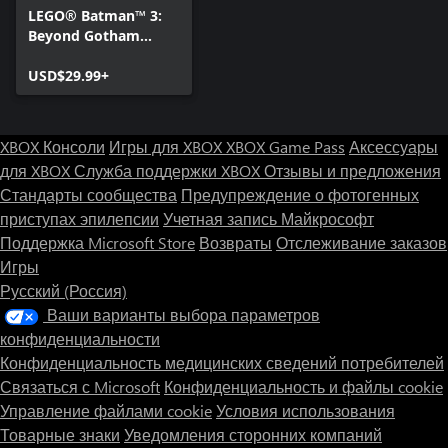
LEGO® Batman™ 3:
Beyond Gotham
Deluxe Edition
USD$29.99+
XBOX Консоли
Игры для XBOX
XBOX Game Pass
Аксессуары
для XBOX
Служба поддержки XBOX
Отзывы и предложения
Стандарты сообщества
Предупреждение о фотогенных
приступах эпилепсии
Учетная запись Майкрософт
Поддержка Microsoft Store
Возвраты
Отслеживание заказов
Игры
Русский (Россия)
Ваши варианты выбора параметров
конфиденциальности
Конфиденциальность медицинских сведений потребителей
Связаться с Microsoft
Конфиденциальность и файлы cookie
Управление файлами cookie
Условия использования
Товарные знаки
Уведомления сторонних компаний