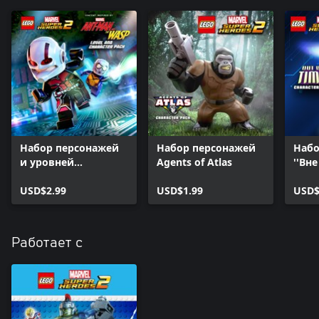
Набор персонажей
Набор персонажей
Набо
и уровней
Agents of Atlas
''Вн
«Человек-муравей
и Оса»
USD$2.99
USD$1.99
USD$
Работает с