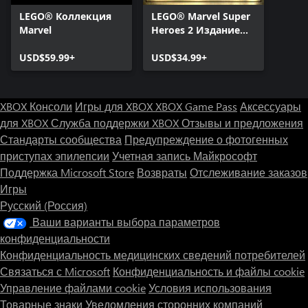
LEGO® Коллекция
LEGO® Marvel Super
Marvel
Heroes 2 Издание
делюкс
USD$59.99+
USD$34.99+
XBOX Консоли
Игры для XBOX
XBOX Game Pass
Аксессуары
для XBOX
Служба поддержки XBOX
Отзывы и предложения
Стандарты сообщества
Предупреждение о фотогенных
приступах эпилепсии
Учетная запись Майкрософт
Поддержка Microsoft Store
Возвраты
Отслеживание заказов
Игры
Русский (Россия)
Ваши варианты выбора параметров
конфиденциальности
Конфиденциальность медицинских сведений потребителей
Связаться с Microsoft
Конфиденциальность и файлы cookie
Управление файлами cookie
Условия использования
Товарные знаки
Уведомления сторонних компаний