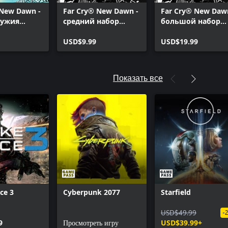
ew Dawn - набор Digital Deluxe
 New Dawn -
Far Cry® New Dawn -
Far Cry® New Daw
 - 1911 Handgun with Prepper
ружия
средний набор
большой набор
 Aerial Force Outfit
кредитов
кредитов
 набору Deluxe
USD$9.99
USD$19.99
 - пистолет-пулемет MP5K "Мощь
- Big Game Hunter outfit
Показать все
- Helicopter with Aerial Force Skin
 - костюм "Вне закона"
 - набор "Забота"
 - костюм "Мощь Америки"
 - автомобиль "Мощь Америки"
- Hunting ATV with Big Game
 - Темное время
- Signature Van with Prepper Skin
ce 3
Cyberpunk 2077
Starfield
 - пикап "Вне закона"
 - уникальная штурмовая
USD$49.99
-
AR-C
9
Просмотреть игру
USD$39.99+