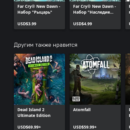
Far Cry® New Dawn -
Far Cry® New Dawn -
Набор "Рыцарь"
Набор "Наследие
Хёрка"
USD$3.99
USD$4.99
Другим также нравится
Dead Island 2
Atomfall
Ultimate Edition
USD$69.99+
USD$59.99+