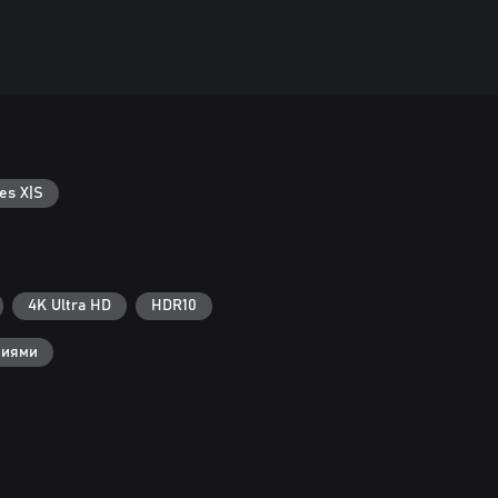
es X|S
4K Ultra HD
HDR10
ниями