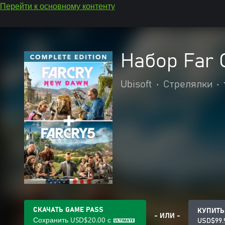
Перейти к основному контенту
Набор Far 
Ubisoft
•
Стрелялки
•
СКАЧАТЬ GAME PASS
КУПИТЬ
- ИЛИ -
Сохранить
USD$20.00
с
USD$99.