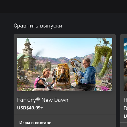
Сравнить выпуски
Far Cry® New Dawn
Н
USD$49.99+
D
U
Игры в составе