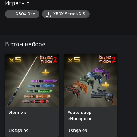
Играть с
XBOX One
XBOX Series X|S
В этом наборе
Ионник
Револьвер
«Носорог»
USD$9.99
USD$9.99