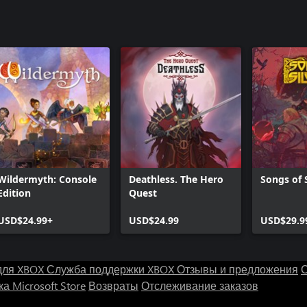
Wildermyth: Console
Deathless. The Hero
Songs of 
Edition
Quest
USD$24.99+
USD$24.99
USD$29.9
для XBOX
Служба поддержки XBOX
Отзывы и предложения
С
а Microsoft Store
Возвраты
Отслеживание заказов