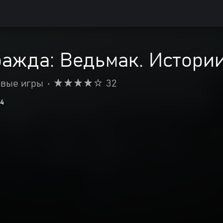
ажда: Ведьмак. Истори
евые игры
•
32
14