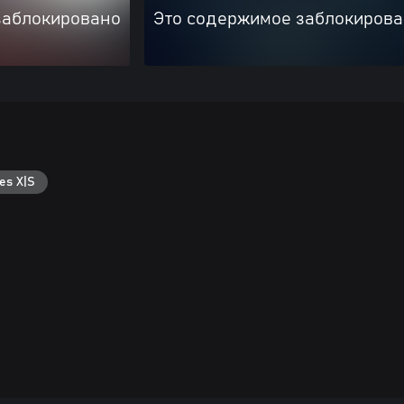
заблокировано
Это содержимое заблокиров
es X|S