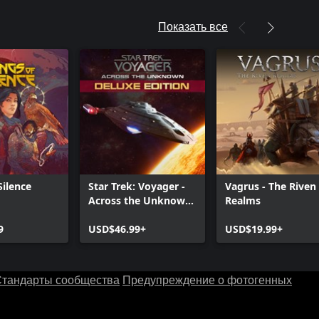
Показать все
Silence
Star Trek: Voyager -
Vagrus - The Riven
Across the Unknown
Realms
Deluxe Edition
9
USD$46.99+
USD$19.99+
тандарты сообщества
Предупреждение о фотогенных