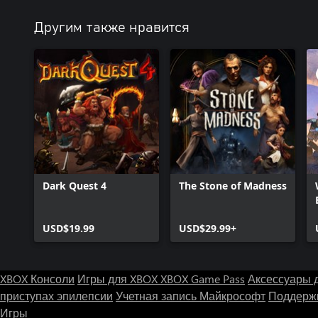
Другим также нравится
Dark Quest 4
The Stone of Madness
USD$19.99
USD$29.99+
XBOX Консоли
Игры для XBOX
XBOX Game Pass
Аксессуары 
приступах эпилепсии
Учетная запись Майкрософт
Поддержк
Игры