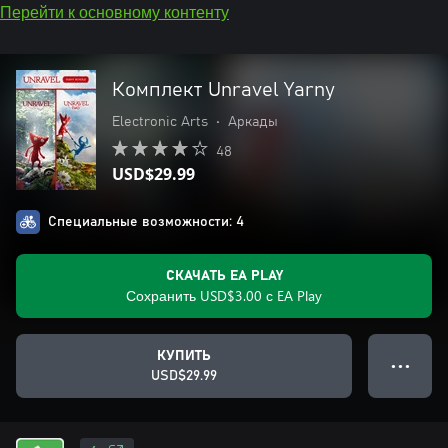
Перейти к основному контенту
Комплект Unravel Yarny
Electronic Arts
•
Аркады
48
USD$29.99
Специальные возможности: 4
СКАЧАТЬ EA PLAY
Сохранить USD$3.00 с EA Play
КУПИТЬ
● ● ●
USD$29.99