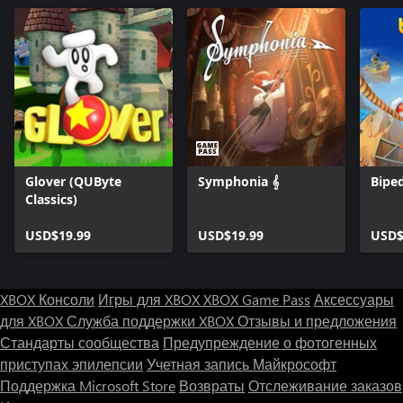
Glover (QUByte
Symphonia 𝄞
Bipe
Classics)
USD$19.99
USD$19.99
USD$
XBOX Консоли
Игры для XBOX
XBOX Game Pass
Аксессуары
для XBOX
Служба поддержки XBOX
Отзывы и предложения
Стандарты сообщества
Предупреждение о фотогенных
приступах эпилепсии
Учетная запись Майкрософт
Поддержка Microsoft Store
Возвраты
Отслеживание заказов