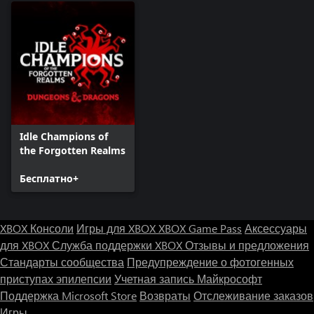
Idle Champions of
the Forgotten Realms
Бесплатно+
XBOX Консоли
Игры для XBOX
XBOX Game Pass
Аксессуары
для XBOX
Служба поддержки XBOX
Отзывы и предложения
Стандарты сообщества
Предупреждение о фотогенных
приступах эпилепсии
Учетная запись Майкрософт
Поддержка Microsoft Store
Возвраты
Отслеживание заказов
Игры