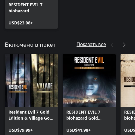
RESIDENT EVIL 7
biohazard
USD$23.98+
Показать все
Включено в пакет
Resident Evil 7 Gold
RESIDENT EVIL 7
RESI
Edition & Village Gold
biohazard Gold
bioh
Edition
Edition
Pass
USD$79.99+
USD$41.98+
USD$