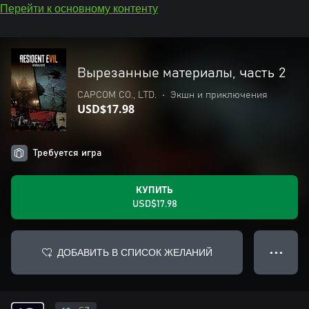
Перейти к основному контенту
Вырезанные материалы, часть 2
CAPCOM CO., LTD.
•
Экшн и приключения
USD$17.98
Требуется игра
КУПИТЬ
USD$17.98
ДОБАВИТЬ В СПИСОК ЖЕЛАНИЙ
● ● ●