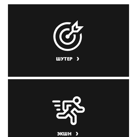
ШУТЕР
ЭКШН