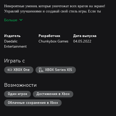
Невероятные умения, которые уничтожат всех врагов на экране!
Управляй улучшениями и создавай свой стиль игры. Если ты
часто умираешь, можно увеличить максимальное число
Больше
возрождений. А если тебя интересует скоростное прохождение
Издатель
Разработчик
Дата выпуска
Daedalic
Chunkybox Games
04.05.2022
Entertainment
Играть с
XBOX One
XBOX Series X|S
Возможности
Один игрок
Достижения в Xbox
Облачные сохранения в Xbox