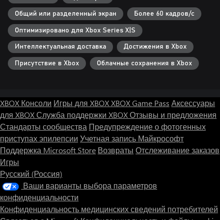
Общий или разделенный экран
Более 60 кадров/с
Оптимизировано для Xbox Series X|S
Интеллектуальная доставка
Достижения в Xbox
Присутствие в Xbox
Облачные сохранения в Xbox
XBOX Консоли
Игры для XBOX
XBOX Game Pass
Аксессуары
для XBOX
Служба поддержки XBOX
Отзывы и предложения
Стандарты сообщества
Предупреждение о фотогенных
приступах эпилепсии
Учетная запись Майкрософт
Поддержка Microsoft Store
Возвраты
Отслеживание заказов
Игры
Русский (Россия)
Ваши варианты выбора параметров
конфиденциальности
Конфиденциальность медицинских сведений потребителей