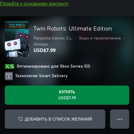
Перейти к основному контенту
Twin Robots: Ultimate Edition
Ratalaika Games S.L.
•
Экшн и приключения
•
Аркады
USD$7.99
Оптимизировано для Xbox Series X|S
Технология Smart Delivery
КУПИТЬ
USD$7.99
ДОБАВИТЬ В СПИСОК ЖЕЛАНИЙ
● ● ●