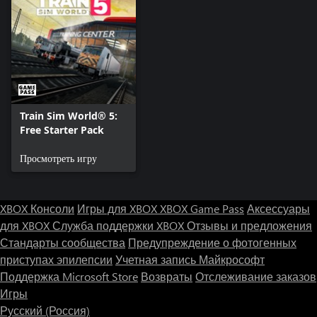
Train Sim World® 5:
Free Starter Pack
Просмотреть игру
XBOX Консоли
Игры для XBOX
XBOX Game Pass
Аксессуары
для XBOX
Служба поддержки XBOX
Отзывы и предложения
Стандарты сообщества
Предупреждение о фотогенных
приступах эпилепсии
Учетная запись Майкрософт
Поддержка Microsoft Store
Возвраты
Отслеживание заказов
Игры
Русский (Россия)