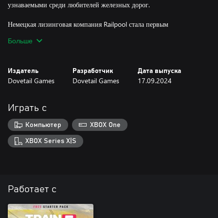
узнаваемыми среди любителей железных дорог.
Немецкая лизинговая компания Railpool стала первым
заказчиком локомотивов Vectron, разместив заявку на более чем
Больше
100 единиц (большинство из которых в многосистемном
варианте), способных удовлетворить потребности любого
заказчика, которому может понадобиться локомотив для самых
Издатель
Разработчик
Дата выпуска
тяжелых условий эксплуатации. Управляйте этим
Dovetail Games
Dovetail Games
17.09.2024
ультрасовременным локомотивом, выполняя перевозки по
Играть с
Компьютер
XBOX One
XBOX Series X|S
Работает с