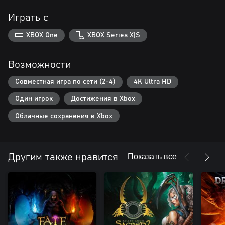
Играть с
XBOX One
XBOX Series X|S
Возможности
Совместная игра по сети (2-4)
4K Ultra HD
Один игрок
Достижения в Xbox
Облачные сохранения в Xbox
Показать все
Другим также нравится