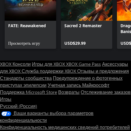
FATE: Reawakened
Sacred 2 Remaster
Drag
Bani
Просмотреть игру
USD$29.99
USD$
XBOX Консоли
Игры для XBOX
XBOX Game Pass
Аксессуары
для XBOX
Служба поддержки XBOX
Отзывы и предложения
Стандарты сообщества
Предупреждение о фотогенных
приступах эпилепсии
Учетная запись Майкрософт
Поддержка Microsoft Store
Возвраты
Отслеживание заказов
Игры
Русский (Россия)
Ваши варианты выбора параметров
конфиденциальности
Конфиденциальность медицинских сведений потребителей