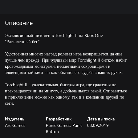
Описание
Эксклюзивный питомец в Torchlight II на Xbox One
"Раскаленный бес".
Удостоенная многих наград ролевая игра возвращается, да еще
лучше чем прежде! Причудливый мир Torchlight II битком набит
кровожадными монстрами, несметными сокровищами и
зловещими тайнами - и как обычно, его судьба в ваших руках.
Torchlight II - увлекательная, быстрая игра, где сражения не
прекращаются ни на минуту, а добыча льется рекой. Отправиться
в приключение можно как одному, так и в компании друзей по
сети.
Издатель
Разработчик
Дата выпуска
Arc Games
Runic Games, Panic
03.09.2019
Button