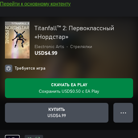
Перейти к основному контенту
Titanfall™ 2: Первоклассный
«Нордстар»
Electronic Arts
•
Стрелялки
USD$4.99
Требуется игра
СКАЧАТЬ EA PLAY
Сохранить USD$0.50 с EA Play
КУПИТЬ
● ● ●
USD$4.99