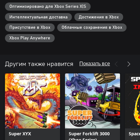
Оптимизировано для Xbox Series X|S
Интеллектуальная доставка
Достижения в Xbox
Присутствие в Xbox
Облачные сохранения в Xbox
Xbox Play Anywhere
Показать все
Другим также нравится
Super XYX
Super Forklift 3000
Space
(Xbox Series)