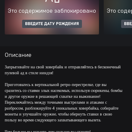
Это содержимое заблокировано
Это соде
ВВЕДИТЕ ДАТУ РОЖДЕНИЯ
ВВЕ
Описание
Запрыгивайте на свой ховербайк и отправляйтесь в бесконечный
пулевой ад в стиле ниндзя!
Приготовьтесь к вертикальной ретро-перестрелке, где вы
сразитесь со стаями злых насекомых, используя сюрикены, бомбы
и другое оружие в решающей схватке на выживание!
Переключайтесь между точными выстрелами и атаками с
разбросом, разблокируйте 4 уникальных ховербайка, собирайте
монеты и улучшайте оружие, чтобы обернуть ставки в свою
пользу во время следующего захватывающего вылета.
Чем больше вы играете, тем сильнее вы станете!