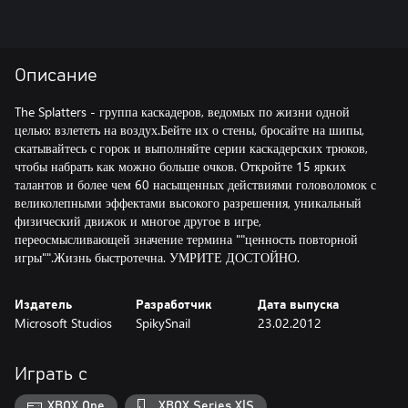
Описание
The Splatters - группа каскадеров, ведомых по жизни одной
целью: взлететь на воздух.Бейте их о стены, бросайте на шипы,
скатывайтесь с горок и выполняйте серии каскадерских трюков,
чтобы набрать как можно больше очков. Откройте 15 ярких
талантов и более чем 60 насыщенных действиями головоломок с
великолепными эффектами высокого разрешения, уникальный
физический движок и многое другое в игре,
переосмысливающей значение термина ""ценность повторной
игры"".Жизнь быстротечна. УМРИТЕ ДОСТОЙНО.
Издатель
Разработчик
Дата выпуска
Microsoft Studios
SpikySnail
23.02.2012
Играть с
XBOX One
XBOX Series X|S