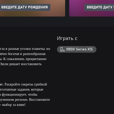
ВВЕДИТЕ ДАТУ РОЖДЕНИЯ
ВВЕДИТЕ ДАТУ
Играть с
за в разные уголки планеты, но
XBOX Series X|S
ятно богатая и разнообразная
ва. К сожалению, процветанию
 Эшли решает восстановить
er. Раскройте секреты грибной
гоэтапные задания, которые
на функционирует, чтобы
зученном регионе. Восстановите
 выбор за вами!