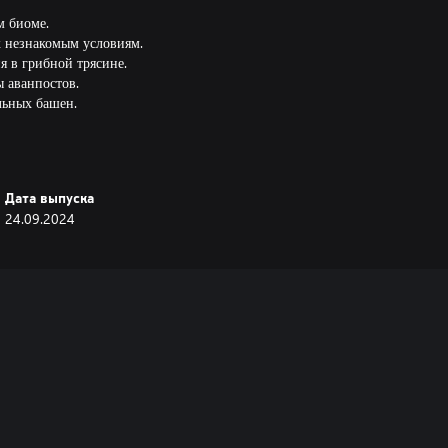
м биоме.
к незнакомым условиям.
я в грибной трясине.
ы аванпостов.
льных башен.
 экосистемы.
 издания The Riftbreaker. Новая
Дата выпуска
сса в игре. Если вы уже прошли
24.09.2024
шествие с места, где
зу, и вы получите возможность