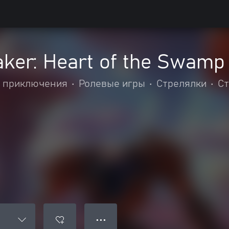
aker: Heart of the Swamp
и приключения
•
Ролевые игры
•
Стрелялки
•
Ст
● ● ●