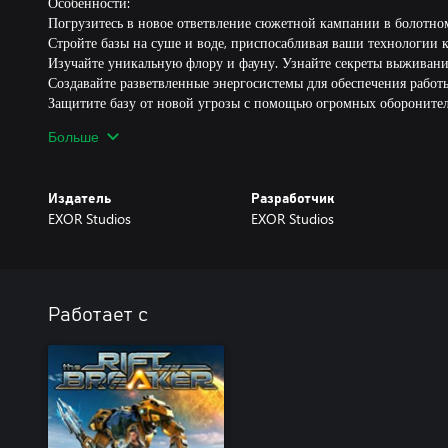
Особенности:
Погрузитесь в новое ответвление сюжетной кампании в болотно
Стройте базы на суше и воде, приспосабливая ваши технологии 
Изучайте уникальную флору и фауну. Узнайте секреты выживани
Создавайте разветвленные энергосистемы для обеспечения работ
Защитите базу от новой угрозы с помощью огромных обороните
Дайте отпор заразе, которая угрожает хрупкому равновесию этой
Больше
Расширение содержит:
Сюжет этого расширения вписан в основную капанию из базового
Издатель
Разработчик
ветка сюжета и другой контент откроются по мере вашего прогре
EXOR Studios
EXOR Studios
сюжетную кампанию The Riftbreaker, то сможете продолжить путе
остановились. Дополнительная часть истории будет доступна сра
исследовать новую область мира.
Работает с