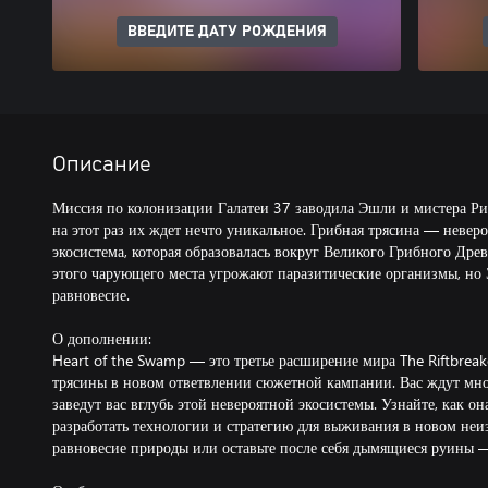
ВВЕДИТЕ ДАТУ РОЖДЕНИЯ
Описание
Миссия по колонизации Галатеи 37 заводила Эшли и мистера Риг
на этот раз их ждет нечто уникальное. Грибная трясина — неверо
экосистема, которая образовалась вокруг Великого Грибного Дре
этого чарующего места угрожают паразитические организмы, но
равновесие.
О дополнении:
Heart of the Swamp — это третье расширение мира The Riftbreak
трясины в новом ответвлении сюжетной кампании. Вас ждут мно
заведут вас вглубь этой невероятной экосистемы. Узнайте, как о
разработать технологии и стратегию для выживания в новом неи
равновесие природы или оставьте после себя дымящиеся руины —