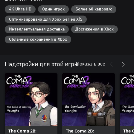
критическим ситуациям, когда на кону будет стоять ваша жизнь.
• Исследуйте жуткий район Сехва и раскройте его страшные
4K Ultra HD
Один игрок
Более 60 кадров/с
секреты.
Оптимизировано для Xbox Series X|S
• Собирайте ресурсы, чтобы пережить смертельные вызовы и
испытания.
Интеллектуальная доставка
Достижения в Xbox
• Разблокируйте инструменты и улучшения, чтобы открывать
новые районы.
Облачные сохранения в Xbox
• Прячьтесь, чтобы избежать верной смерти, если вас обнаружат.
• Наслаждайтесь яркими нарисованными вручную графикой и
Показать все
Надстройки для этой игры
The Coma 2B:
The Coma 2B:
The 