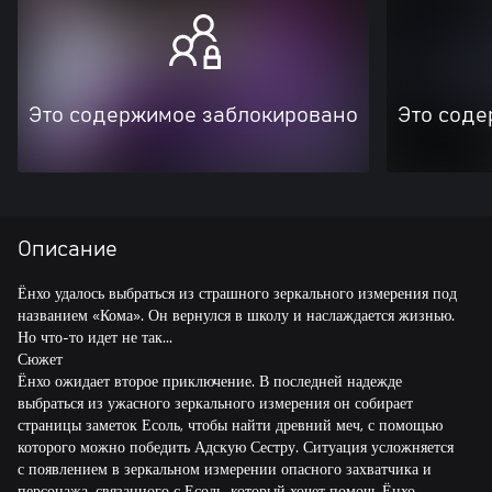
Это содержимое заблокировано
Это соде
Описание
Ёнхо удалось выбраться из страшного зеркального измерения под
названием «Кома». Он вернулся в школу и наслаждается жизнью.
Но что-то идет не так...
Сюжет
Ёнхо ожидает второе приключение. В последней надежде
выбраться из ужасного зеркального измерения он собирает
страницы заметок Есоль, чтобы найти древний меч, с помощью
которого можно победить Адскую Сестру. Ситуация усложняется
с появлением в зеркальном измерении опасного захватчика и
персонажа, связанного с Есоль, который хочет помочь Ёнхо.