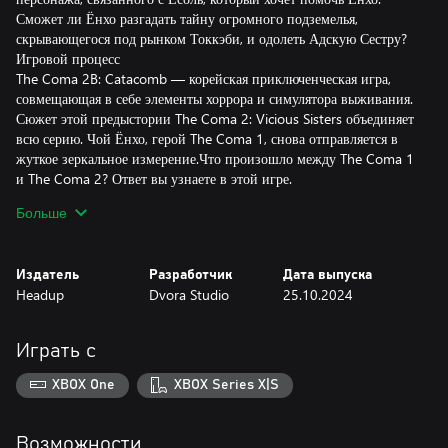
Сможет ли Ёнхо разгадать тайну огромного подземелья,
скрывающегося под рынком Токкэби, и одолеть Адскую Сестру?
Игровой процесс
The Coma 2B: Catacomb — корейская приключенческая игра,
совмещающая в себе элементы хоррора и симулятора выживания.
Сюжет этой предыстории The Coma 2: Vicious Sisters объединяет
всю серию. Чой Ёнхо, герой The Coma 1, снова отправляется в
жуткое зеркальное измерение.Что произошло между The Coma 1
и The Coma 2? Ответ вы узнаете в этой игре.
Больше
Погрузитесь в искривленную реальность района Сехва,
знакомьтесь с интересными персонажами, решайте головоломки,
находите подсказки и вступите в смертельную схватку с
Издатель
Разработчик
Дата выпуска
безжалостным маньяком.
Headup
Dvora Studio
25.10.2024
Вы становитесь легкой целью, когда бежите или используете
фонарик. Сможете ли вы соблюсти хрупкий баланс между тягой
Играть с
к исследованию и необходимостью выжить?
Возможности
XBOX One
XBOX Series X|S
• Скрывайтесь от постоянного преследования, угрожающего
вашей жизни с помощью еще более свирепого ИИ.
• Обменивайте товары на рынке Токкэби, чтобы подготовиться к
Возможности