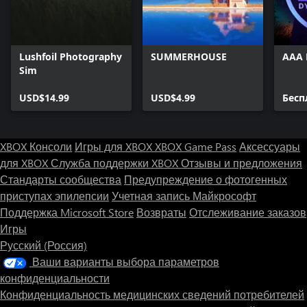
Lushfoil Photography
SUMMERHOUSE
AAA 
Sim
USD$14.99
USD$4.99
Бесп
XBOX Консоли
Игры для XBOX
XBOX Game Pass
Аксессуары
для XBOX
Служба поддержки XBOX
Отзывы и предложения
Стандарты сообщества
Предупреждение о фотогенных
приступах эпилепсии
Учетная запись Майкрософт
Поддержка Microsoft Store
Возвраты
Отслеживание заказов
Игры
Русский (Россия)
Ваши варианты выбора параметров
конфиденциальности
Конфиденциальность медицинских сведений потребителей