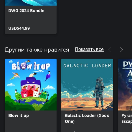
DWG 2024 Bundle
USD$44.99
Показать все
Другим также нравится
Blow it up
Galactic Loader (Xbox
Pyra
One)
Esca