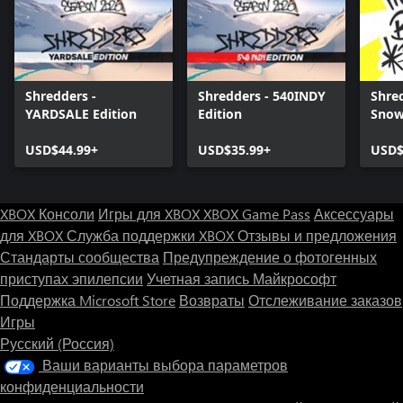
Shredders -
Shredders - 540INDY
Shre
YARDSALE Edition
Edition
Snow
2024
USD$44.99+
USD$35.99+
USD$
XBOX Консоли
Игры для XBOX
XBOX Game Pass
Аксессуары
для XBOX
Служба поддержки XBOX
Отзывы и предложения
Стандарты сообщества
Предупреждение о фотогенных
приступах эпилепсии
Учетная запись Майкрософт
Поддержка Microsoft Store
Возвраты
Отслеживание заказов
Игры
Русский (Россия)
Ваши варианты выбора параметров
конфиденциальности