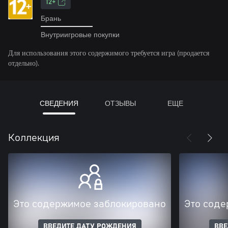
12+
Брань
Внутриигровые покупки
Для использования этого содержимого требуется игра (продается
отдельно).
СВЕДЕНИЯ
ОТЗЫВЫ
ЕЩЕ
Коллекция
Это содержимое заблокировано
Это соде
ВВЕДИТЕ ДАТУ РОЖДЕНИЯ
ВВЕ