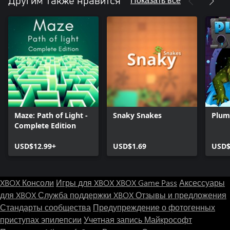
Другим также нравится
Maze: Path of Light -
Snaky Snakes
Plum
Complete Edition
USD$12.99+
USD$1.69
USD$
XBOX Консоли
Игры для XBOX
XBOX Game Pass
Аксессуары
для XBOX
Служба поддержки XBOX
Отзывы и предложения
Стандарты сообщества
Предупреждение о фотогенных
приступах эпилепсии
Учетная запись Майкрософт