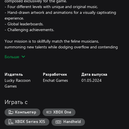
composed exclusively for the game.
- Four different levels with unique and original music.
- Hand-drawn artwork and animations for a visually captivating
experience.
- Global leaderboards.
- Challenging achievements.
Your mission is to skillfully match the feline musicians,
summoning new talents while dodging overflow and contending
with an occasional canine disruptor. Oh, and the climax? Brace
Больше
yourself for a mind-blowing guitar solo on the final cat. Are you
up for the challenge? The purr-fect musical adventure awaits!
Издатель
Разработчик
Дата выпуска
Lucky Raccoon
Enchat Games
01.05.2024
Games
Играть с
Компьютер
XBOX One
XBOX Series X|S
Handheld