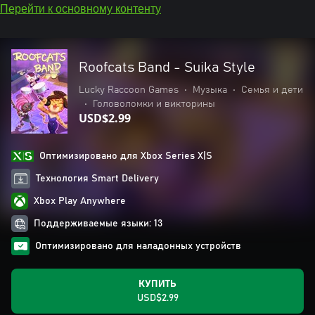
Перейти к основному контенту
Roofcats Band - Suika Style
Lucky Raccoon Games
•
Музыка
•
Семья и дети
•
Головоломки и викторины
USD$2.99
Оптимизировано для Xbox Series X|S
Технология Smart Delivery
Xbox Play Anywhere
Поддерживаемые языки: 13
Оптимизировано для наладонных устройств
КУПИТЬ
USD$2.99