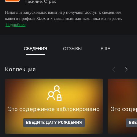
Насилие, Страх
Издатели запускаемых вами игр получают доступ к сведениям
вашего профиля Xbox и к связанным данным, пока вы играете.
Подробнее
СВЕДЕНИЯ
ОТЗЫВЫ
ЕЩЕ
Коллекция
Это содержимое заблокировано
Это соде
ВВЕДИТЕ ДАТУ РОЖДЕНИЯ
ВВЕ