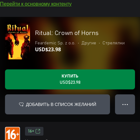
Перейти к основному контенту
Ritual: Crown of Horns
Feardemic Sp. z o.o.
•
Другие
•
Стрелялки
USD$23.98
КУПИТЬ
USD$23.98
ДОБАВИТЬ В СПИСОК ЖЕЛАНИЙ
● ● ●
16+