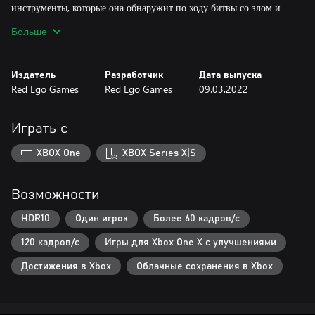
инструменты, которые она обнаружит по ходу битвы со злом и
открыть настоящую историю Аюми.
Больше
Re:Turn 2 - Runaway это трогательная история предательства и
ужасающего зла.
Издатель
Разработчик
Дата выпуска
Red Ego Games
Red Ego Games
09.03.2022
Играть с
XBOX One
XBOX Series X|S
Возможности
HDR10
Один игрок
Более 60 кадров/с
120 кадров/с
Игры для Xbox One X с улучшениями
Достижения в Xbox
Облачные сохранения в Xbox