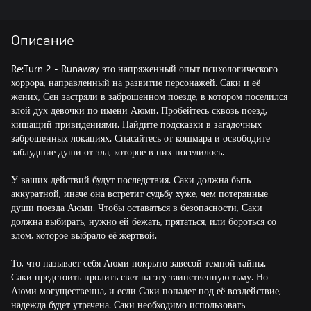
Описание
Re:Turn 2 - Runaway это напряженный опыт психологического
хоррора, направленный на развитие персонажей. Саки и её
жених, Сен застряли в заброшенном поезде, в котором поселился
злой дух девочки по имени Аюми. Пробейтесь сквозь поезд,
кишащий привидениями. Найдите подсказки в загадочных
заброшенных локациях. Спасайтесь от кошмара и освободите
заблудшие души от зла, которое в них поселилось.
У ваших действий будут последствия. Саки должна быть
аккуратной, иначе она встретит судьбу хуже, чем потерянные
души поезда Аюми. Чтобы оставаться в безопасности, Саки
должна выбирать, нужно ей бежать, прятаться, или бороться со
злом, которое выбрало её жертвой.
То, что называет себя Аюми покрыто завесой темной тайны.
Саки предстоить пролить свет на эту таинственную тьму. Но
Аюми могущественна, и если Саки попадет под её воздействие,
надежда будет утрачена. Саки необходимо использовать