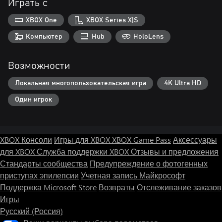
Играть с
XBOX One
XBOX Series X|S
Компьютер
Hub
HoloLens
Возможности
Локальная многопользовательская игра
4K Ultra HD
Один игрок
XBOX Консоли
Игры для XBOX
XBOX Game Pass
Аксессуары
для XBOX
Служба поддержки XBOX
Отзывы и предложения
Стандарты сообщества
Предупреждение о фотогенных
приступах эпилепсии
Учетная запись Майкрософт
Поддержка Microsoft Store
Возвраты
Отслеживание заказов
Игры
Русский (Россия)