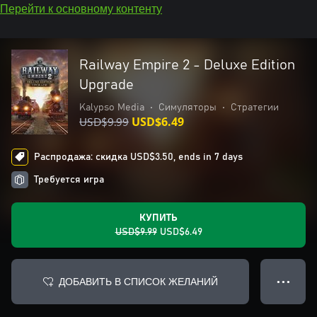
Перейти к основному контенту
Railway Empire 2 - Deluxe Edition
Upgrade
Kalypso Media
•
Симуляторы
•
Стратегии
USD$9.99
USD$6.49
Распродажа: скидка USD$3.50, ends in 7 days
Требуется игра
КУПИТЬ
USD$9.99
USD$6.49
ДОБАВИТЬ В СПИСОК ЖЕЛАНИЙ
● ● ●